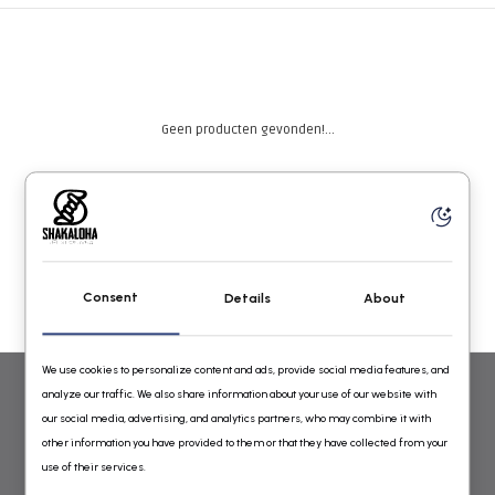
Geen producten gevonden!...
Consent
Details
About
We use cookies to personalize content and ads, provide social media features, and
analyze our traffic. We also share information about your use of our website with
WOLLEN VESTEN VOOR DAMES EN HEREN VAN SHAKALOHA
our social media, advertising, and analytics partners, who may combine it with
other information you have provided to them or that they have collected from your
GEBREID IN NEPAL ONLINE BESTELLEN
use of their services.
Shakaloha Wollen Vesten Online Shop