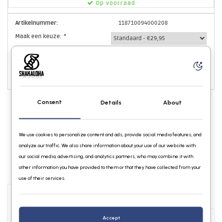
Op voorraad
Artikelnummer:
118710094000208
Maak een keuze:
*
TOEVOEGEN AAN WINKELWAGEN
Consent
Details
About
We use cookies to personalize content and ads, provide social media features, and
analyze our traffic. We also share information about your use of our website with
our social media, advertising, and analytics partners, who may combine it with
other information you have provided to them or that they have collected from your
use of their services.
Info
Reviews
Accept