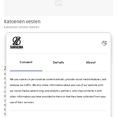
Katoenen vesten
Katoenen vesten dames
Consent
Details
About
Zoek kleur
Antraciet Wollen Vesten
Beige Wollen Vesten
We use cookies to personalize content and ads, provide social media features, and
Grijze Wollen Vesten
analyze our traffic. We also share information about your use of our website with
Licht Bruine Wollen Vesten
our social media, advertising, and analytics partners, who may combine it with
Donker Bruine Vesten
Bont Gekleurde Wollen Vesten
other information you have provided to them or that they have collected from your
Gestreepte Wollen Vesten
use of their services.
Navy blauwe vesten
Beige / Creme Wollen Vesten
Bont Gekleurde Vesten