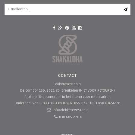
CONTACT
Lekkerevesten.nl
De corridor 16b, 3621 ZB, Breukelen (NIET VOOR RETOUREN)
Druk op "Retourneren" in het menu voor retouradres
Onderdeel van SHAKALOHA BV
BTW NL855337291B01 KvK 63656191
info@lekkerevesten.nl
030 605 226 0