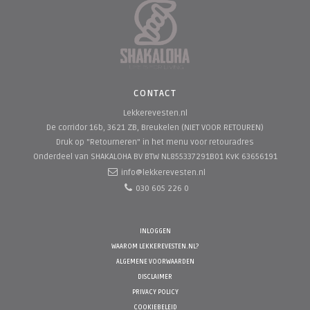
CONTACT
Lekkerevesten.nl
De corridor 16b, 3621 ZB, Breukelen (NIET VOOR RETOUREN)
Druk op "Retourneren" in het menu voor retouradres
Onderdeel van SHAKALOHA BV
BTW NL855337291B01 KvK 63656191
info@lekkerevesten.nl
030 605 226 0
INLOGGEN
WAAROM LEKKEREVESTEN.NL?
ALGEMENE VOORWAARDEN
DISCLAIMER
PRIVACY POLICY
COOKIEBELEID