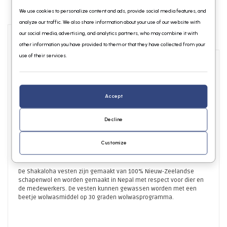
We use cookies to personalize content and ads, provide social media features, and
analyze our traffic. We also share information about your use of our website with
our social media, advertising, and analytics partners, who may combine it with
Info
Reviews
other information you have provided to them or that they have collected from your
use of their services.
Nieuw en uniek! Het originele 100% wollen Shakaloha vest maar dan
met een katoenen jersey voering. Dit antraciet grijze jack heeft een
hoge kraag en verschillende zakken en en is geheel gevoerd, ook in
Accept
de kraag en de zakken. Het vest heeft kangeroo zakken aan de
voorkant om uw handen lekker warm te houden en een zak met rits
Decline
op de linkerborst en linkermouw. De ritsen zijn van YKK en
ijzersterk.¬†
Customize
Dit vest is verkrijgbaar in beige in de maten S tot en met 3XL.¬†
De Shakaloha vesten zijn gemaakt van 100% Nieuw-Zeelandse
schapenwol en worden gemaakt in Nepal met respect voor dier en
de medewerkers. De vesten kunnen gewassen worden met een
beetje wolwasmiddel op 30 graden wolwasprogramma.