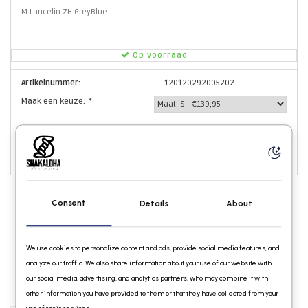
M Lancelin ZH GreyBlue
Op voorraad
Artikelnummer:
120120292005202
Maak een keuze:
*
TOEVOEGEN AAN WINKELWAGEN
Consent
Details
About
We use cookies to personalize content and ads, provide social media features, and
analyze our traffic. We also share information about your use of our website with
our social media, advertising, and analytics partners, who may combine it with
other information you have provided to them or that they have collected from your