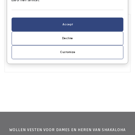
use of their services.
Info
Reviews
Accept
Gebreid wollen Shakaloha vest met 3 schuine banen in de kleuren
grijs, blauw en oranje. De capuchon is half zwart en half beige en is
Decline
afritsbaar en heeft touwtjes met houten Shakaloha stopper. Het
vest heeft steekzakken en een af te sluiten binnenzak en is geheel
gevoerd met warme en zachte fleece.
Customize
WOLLEN VESTEN VOOR DAMES EN HEREN VAN SHAKALOHA