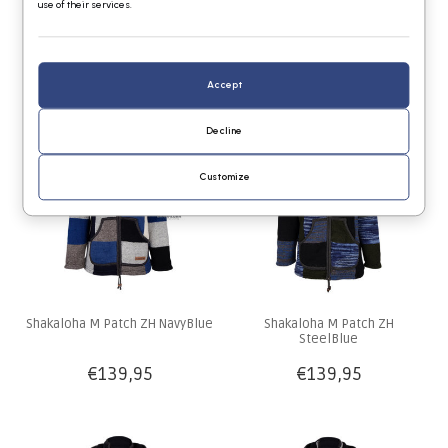
use of their services.
Shakaloha M Patch ZH
Shakaloha M Patch ZH
FadeMulti
CafeMulti
€139,95
€139,95
Accept
Decline
Customize
Shakaloha M Patch ZH NavyBlue
Shakaloha M Patch ZH
SteelBlue
€139,95
€139,95