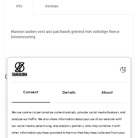
Info
Reviews
Mannen wollen vest wol patchwork gebreid met volledige fleece
binnenvoering.
Gerelateerde producten
Consent
Details
About
We use cookies to personalize content and ads, provide social media features, and
analyze our traffic. We also share information about your use of our website with
our social media, advertising, and analytics partners, who may combine it with
other information you have provided to them or that they have collected from your