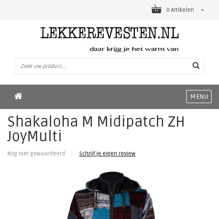
0 Artikelen
MENU
Shakaloha M Midipatch ZH
JoyMulti
Nog niet gewaardeerd
|
Schrijf je eigen review