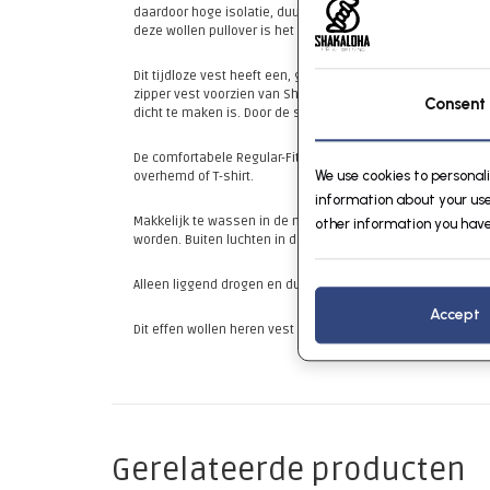
daardoor hoge isolatie, duurzame eigenschappen, het zelfr
deze wollen pullover is het comfort van warmte en bewegin
Dit tijdloze vest heeft een, goed met andere basiskleuren t
zipper vest voorzien van Shakaloha's bekende leather look 
Consent
dicht te maken is. Door de slimme verwerking van de materia
De comfortabele Regular-Fit pasvorm valt recht langs je b
We use cookies to personal
overhemd of T-shirt.
information about your use
Makkelijk te wassen in de machine met een speciaal wolwa
other information you have
worden. Buiten luchten in dauw of mist, evenals plat in sn
Alleen liggend drogen en dus zeker niet in de droger drogen
Accept
Dit effen wollen heren vest met de naam Haddock, is ook te 
Gerelateerde producten