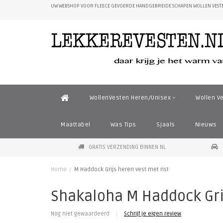
UW WEBSHOP VOOR FLEECE GEVOERDE HANDGEBREIDE SCHAPEN WOLLEN VESTE
WollenVesten Heren/Unisex
Wollen V
Maattabel
Was Tips
Sjaals
Nieuws
GRATIS VERZENDING BINNEN NL
Home
/
M Haddock Grijs heren vest met rist
Shakaloha M Haddock Grij
Nog niet gewaardeerd
|
Schrijf je eigen review