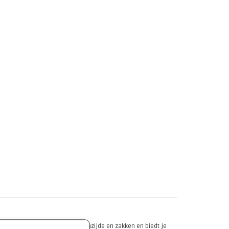
ige fleece voering aan de binnenzijde en zakken en biedt je