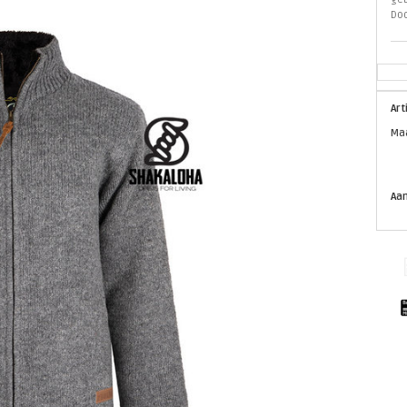
Doo
Ar
Ma
Aan