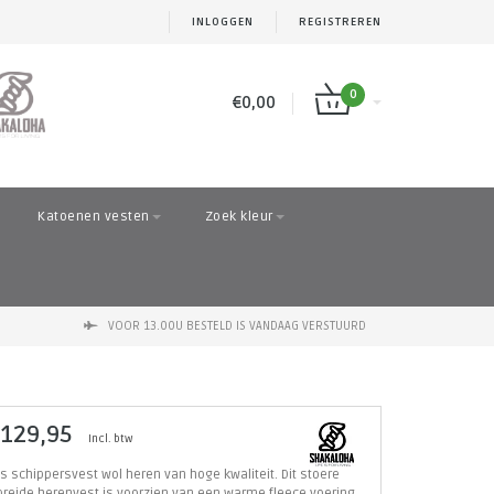
INLOGGEN
REGISTREREN
0
€0,00
Katoenen vesten
Zoek kleur
VOOR 13.00U BESTELD IS VANDAAG VERSTUURD
 129,95
Incl. btw
js schippersvest wol heren van hoge kwaliteit. Dit stoere
reide herenvest is voorzien van een warme fleece voering.