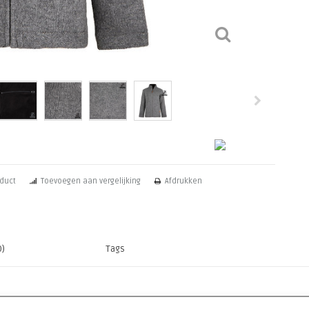
oduct
Toevoegen aan vergelijking
Afdrukken
0)
Tags
llectie van Shakaloha. De herentrui is gemaakt van 100% schapenwol met een volled