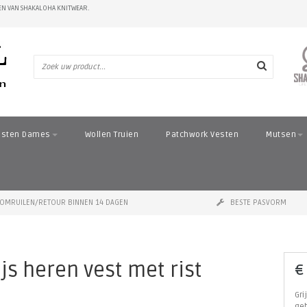
N VAN SHAKALOHA KNITWEAR.
esten Dames
Wollen Truien
Patchwork Vesten
Mutsen
OMRUILEN/RETOUR BINNEN 14 DAGEN
BESTE PASVORM
s heren vest met rist
€
Gri
geb