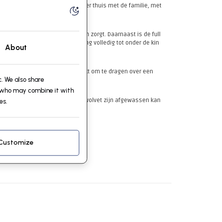
den voor een wandeling of lekker thuis met de familie, met
wat voor een brede casual touch zorgt. Daarnaast is de full
ge kraag die met de ritssluiting volledig tot onder de kin
About
ui- achtige stijl tevens geschikt om te dragen over een
. We also share
, who may combine it with
te wassen daar hat natuurlijke wolvet zijn afgewassen kan
es.
Customize