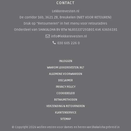
CONTACT
Lekkerevesten.nl
De corridor 16b, 3621 ZB, Breukelen (NIET VOOR RETOUREN)
Druk op "Retourneren" in het menu voor retouradres
Onderdeel van SHAKALOHA BV
BTW NL855337291B01 KvK 63656191
info@lekkerevesten.nl
030 605 226 0
INLOGGEN
WAAROM LEKKEREVESTEN.NL?
ALGEMENE VOORWAARDEN
DISCLAIMER
PRIVACY POLICY
COOKIEBELEID
BETAALMETHODEN
VERZENDING & RETOURNEREN
KLANTENSERVICE
SITEMAP
© Copyright 2026 wollen vesten voor dames en heren van Shakaloha gebreid in