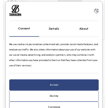
Artikelnummer:
010101020186902
Maat:
*
Consent
Details
About
TOEVOEGEN AAN WINKELWAGEN
We use cookies to personalize content and ads, provide social media features, and
analyze our traffic. We also share information about your use of our website with
our social media, advertising, and analytics partners, who may combine it with
other information you have provided to them or that they have collected from your
use of their services.
Accept
Info
Reviews
Decline
Customize