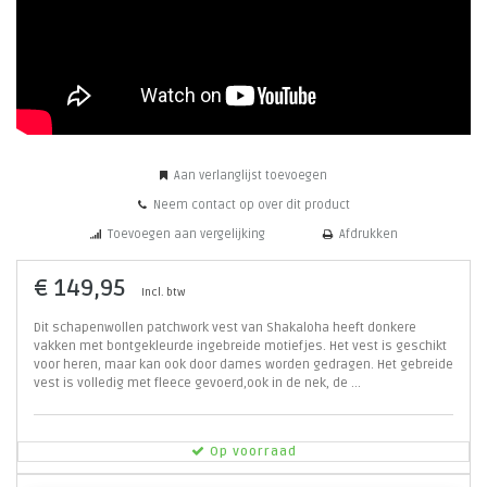
Aan verlanglijst toevoegen
Neem contact op over dit product
Toevoegen aan vergelijking
Afdrukken
€ 149,95
Incl. btw
Dit schapenwollen patchwork vest van Shakaloha heeft donkere
vakken met bontgekleurde ingebreide motiefjes. Het vest is geschikt
voor heren, maar kan ook door dames worden gedragen. Het gebreide
vest is volledig met fleece gevoerd,ook in de nek, de ...
Op voorraad