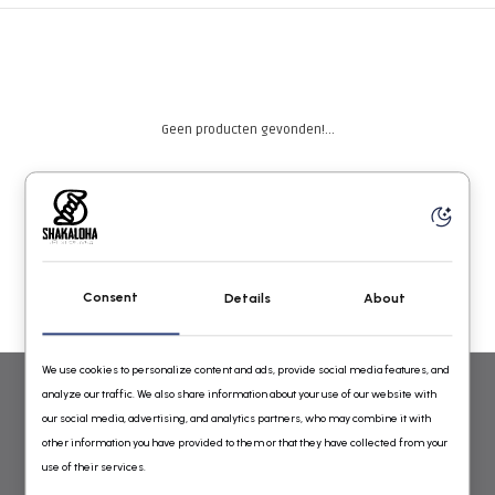
Geen producten gevonden!...
Consent
Details
About
We use cookies to personalize content and ads, provide social media features, and
analyze our traffic. We also share information about your use of our website with
WOLLEN VESTEN VOOR DAMES EN HEREN VAN SHAKALOHA
our social media, advertising, and analytics partners, who may combine it with
other information you have provided to them or that they have collected from your
GEBREID IN NEPAL ONLINE BESTELLEN
use of their services.
Shakaloha Wollen Vesten Online Shop