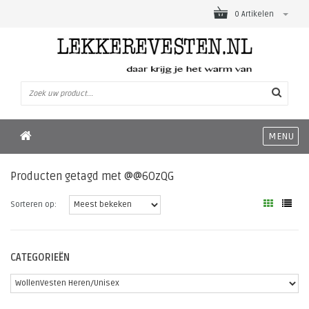
0 Artikelen
MENU
Producten getagd met @@6OzQG
Sorteren op:
CATEGORIEËN