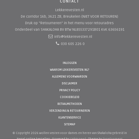
CONTACT
Lekkerevesten.nl
De corridor 16b, 3621 ZB, Breukelen (NIET VOOR RETOUREN)
Druk op "Retourneren" in het menu voor retouradres
Onderdeel van SHAKALOHA BV
BTW NL855337291B01 KvK 63656191
info@lekkerevesten.nl
030 605 226 0
INLOGGEN
WAAROM LEKKEREVESTEN.NL?
ALGEMENE VOORWAARDEN
DISCLAIMER
PRIVACY POLICY
COOKIEBELEID
BETAALMETHODEN
VERZENDING & RETOURNEREN
KLANTENSERVICE
SITEMAP
© Copyright 2026 wollen vesten voor dames en heren van Shakaloha gebreid in
Nepal online bestellen - Powered by
Lightspeed
- Theme by
Dyvelopment