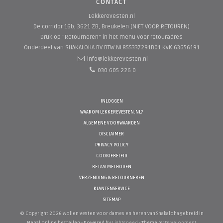
CONTACT
Lekkerevesten.nl
De corridor 16b, 3621 ZB, Breukelen (NIET VOOR RETOUREN)
Druk op "Retourneren" in het menu voor retouradres
Onderdeel van SHAKALOHA BV
BTW NL855337291B01 KvK 63656191
info@lekkerevesten.nl
030 605 226 0
INLOGGEN
WAAROM LEKKEREVESTEN.NL?
ALGEMENE VOORWAARDEN
DISCLAIMER
PRIVACY POLICY
COOKIEBELEID
BETAALMETHODEN
VERZENDING & RETOURNEREN
KLANTENSERVICE
SITEMAP
© Copyright 2026 wollen vesten voor dames en heren van Shakaloha gebreid in
Nepal online bestellen - Powered by
Lightspeed
- Theme by
Dyvelopment