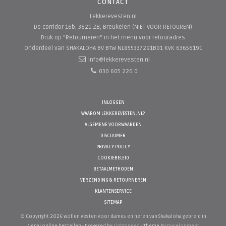
CONTACT
Lekkerevesten.nl
De corridor 16b, 3621 ZB, Breukelen (NIET VOOR RETOUREN)
Druk op "Retourneren" in het menu voor retouradres
Onderdeel van SHAKALOHA BV
BTW NL855337291B01 KvK 63656191
info@lekkerevesten.nl
030 605 226 0
INLOGGEN
WAAROM LEKKEREVESTEN.NL?
ALGEMENE VOORWAARDEN
DISCLAIMER
PRIVACY POLICY
COOKIEBELEID
BETAALMETHODEN
VERZENDING & RETOURNEREN
KLANTENSERVICE
SITEMAP
© Copyright 2026 wollen vesten voor dames en heren van Shakaloha gebreid in
Nepal online bestellen - Powered by
Lightspeed
- Theme by
Dyvelopment