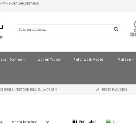
N VAN SHAKALOHA KNITWEAR.
esten Dames
Wollen Truien
Patchwork Vesten
Mutsen
OMRUILEN/RETOUR BINNEN 14 DAGEN
BESTE PASVORM
op:
Foto-tabel
Lijst