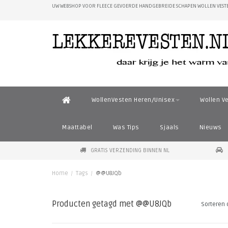
UW WEBSHOP VOOR FLEECE GEVOERDE HANDGEBREIDE SCHAPEN WOLLEN VESTE
WollenVesten Heren/Unisex
Wollen V
Maattabel
Was Tips
Sjaals
Nieuws
GRATIS VERZENDING BINNEN NL
Home
/
Tags
/
@@U8JQb
Producten getagd met @@U8JQb
Sorteren 