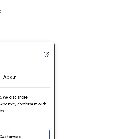
e
About
. We also share
, who may combine it with
es.
Customize