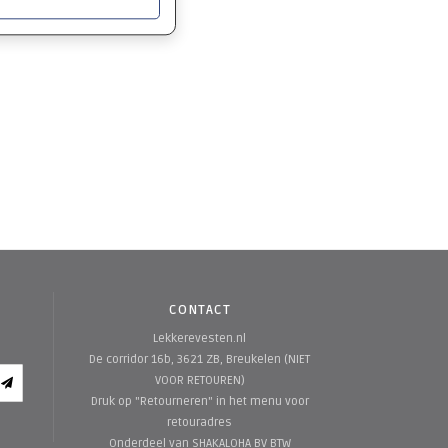
CONTACT
Lekkerevesten.nl
De corridor 16b, 3621 ZB, Breukelen (NIET
VOOR RETOUREN)
Druk op "Retourneren" in het menu voor
retouradres
Onderdeel van SHAKALOHA BV
BTW