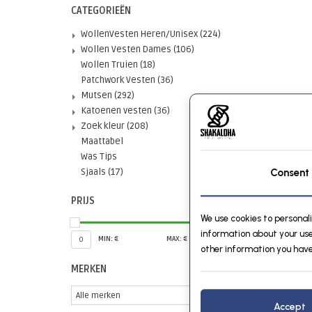
CATEGORIEËN
WollenVesten Heren/Unisex
(224)
Wollen Vesten Dames
(106)
Wollen Truien
(18)
Patchwork Vesten
(36)
Mutsen
(292)
Katoenen vesten
(36)
Zoek kleur
(208)
Maattabel
Was Tips
Sjaals
(17)
Consent
PRIJS
We use cookies to personal
information about your use
MIN: €
MAX: €
0
30
other information you have
MERKEN
Accept