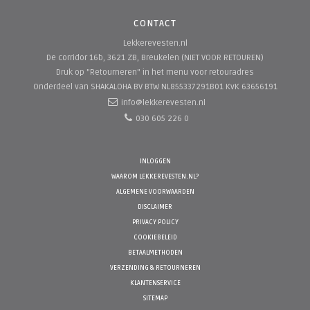
CONTACT
Lekkerevesten.nl
De corridor 16b, 3621 ZB, Breukelen (NIET VOOR RETOUREN)
Druk op "Retourneren" in het menu voor retouradres
Onderdeel van SHAKALOHA BV
BTW NL855337291B01 KvK 63656191
info@lekkerevesten.nl
030 605 226 0
INLOGGEN
WAAROM LEKKEREVESTEN.NL?
ALGEMENE VOORWAARDEN
DISCLAIMER
PRIVACY POLICY
COOKIEBELEID
BETAALMETHODEN
VERZENDING & RETOURNEREN
KLANTENSERVICE
SITEMAP