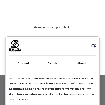
Geen producten gevonden!...
Consent
Details
About
We use cookies to personalize content and ads, provide social media features, and
analyze our traffic. We also share information about your use of our website with
WOLLEN VESTEN VOOR DAMES EN HEREN VAN SHAKALOHA
our social media, advertising, and analytics partners, who may combine it with
other information you have provided to them or that they have collected from your
GEBREID IN NEPAL ONLINE BESTELLEN
use of their services.
Shakaloha Wollen Vesten Online Shop