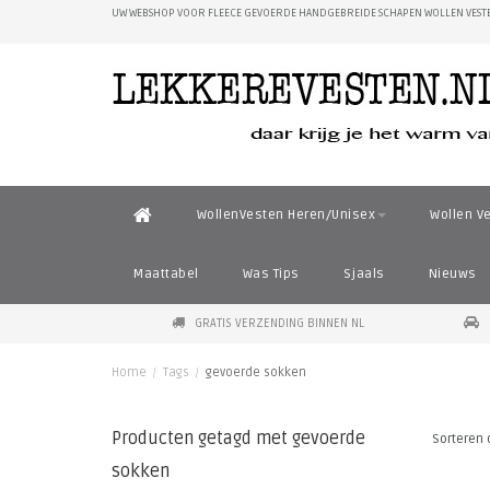
UW WEBSHOP VOOR FLEECE GEVOERDE HANDGEBREIDE SCHAPEN WOLLEN VESTE
WollenVesten Heren/Unisex
Wollen V
Maattabel
Was Tips
Sjaals
Nieuws
GRATIS VERZENDING BINNEN NL
Home
/
Tags
/
gevoerde sokken
Producten getagd met gevoerde
Sorteren 
sokken