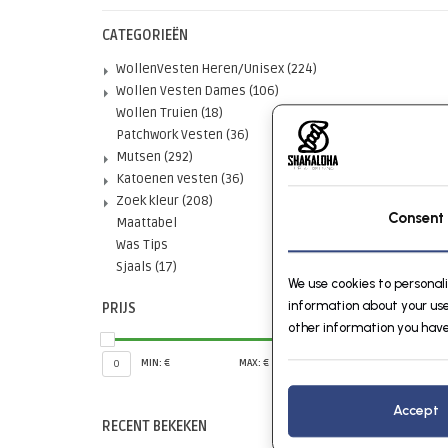
CATEGORIEËN
WollenVesten Heren/Unisex
(224)
Wollen Vesten Dames
(106)
Wollen Truien
(18)
Patchwork Vesten
(36)
Mutsen
(292)
Katoenen vesten
(36)
Zoek kleur
(208)
Consent
Maattabel
Was Tips
Sjaals
(17)
We use cookies to personal
information about your use
PRIJS
other information you have
MIN: €
MAX: €
0
5
Accept
RECENT BEKEKEN
Wissen