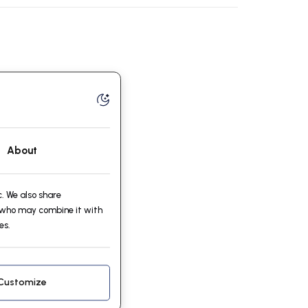
.
About
. We also share
, who may combine it with
es.
Customize