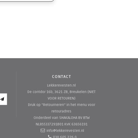
CONTACT
Lekkerevesten.nl
De corridor 16b, 3621 ZB, Breukelen (NIET
VOOR RETOUREN)
Druk op "Retourneren" in het menu voor
retouradres
Onderdeel van SHAKALOHA BV
BTW
NL855337291B01 KvK 63656191
info@lekkerevesten.nl
030 605 226 0