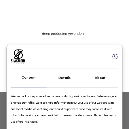
Geen producten gevonden!...
Consent
Details
About
We use cookies to personalize content and ads, provide social media features, and
analyze our traffic. We also share information about your use of our website with
WOLLEN VESTEN VOOR DAMES EN HEREN VAN SHAKALOHA
our social media, advertising, and analytics partners, who may combine it with
other information you have provided to them or that they have collected from your
GEBREID IN NEPAL ONLINE BESTELLEN
use of their services.
Shakaloha Wollen Vesten Online Shop