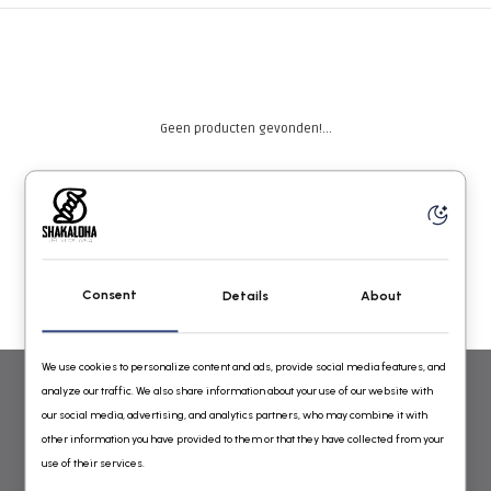
Geen producten gevonden!...
Consent
Details
About
We use cookies to personalize content and ads, provide social media features, and
analyze our traffic. We also share information about your use of our website with
WOLLEN VESTEN VOOR DAMES EN HEREN VAN SHAKALOHA
our social media, advertising, and analytics partners, who may combine it with
other information you have provided to them or that they have collected from your
GEBREID IN NEPAL ONLINE BESTELLEN
use of their services.
Shakaloha Wollen Vesten Online Shop