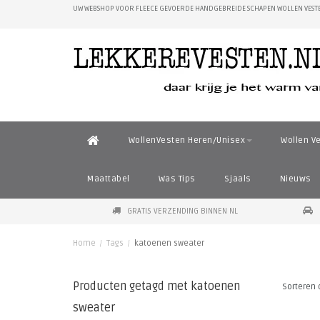
UW WEBSHOP VOOR FLEECE GEVOERDE HANDGEBREIDE SCHAPEN WOLLEN VESTE
WollenVesten Heren/Unisex
Wollen V
Maattabel
Was Tips
Sjaals
Nieuws
GRATIS VERZENDING BINNEN NL
Home
/
Tags
/
katoenen sweater
Producten getagd met katoenen
Sorteren 
sweater