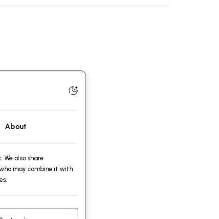
About
. We also share
, who may combine it with
es.