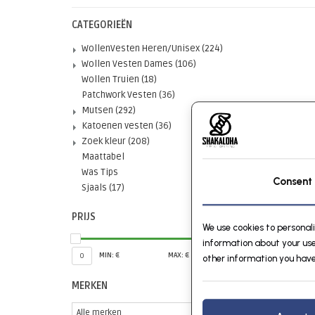
CATEGORIEËN
WollenVesten Heren/Unisex
(224)
Wollen Vesten Dames
(106)
Wollen Truien
(18)
Patchwork Vesten
(36)
Mutsen
(292)
Katoenen vesten
(36)
Zoek kleur
(208)
Maattabel
Shakalo
Was Tips
Consent
Sjaals
(17)
PRIJS
We use cookies to personal
information about your use
MIN: €
MAX: €
0
45
other information you have
MERKEN