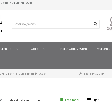
N VAN SHAKALOHA KNITWEAR.
esten Dames
Wollen Truien
Patchwork Vesten
Mutsen
OMRUILEN/RETOUR BINNEN 14 DAGEN
BESTE PASVORM
op:
Foto-tabel
Lijst