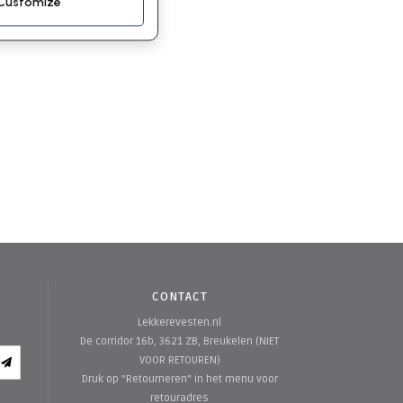
Customize
CONTACT
Lekkerevesten.nl
De corridor 16b, 3621 ZB, Breukelen (NIET
VOOR RETOUREN)
Druk op "Retourneren" in het menu voor
retouradres