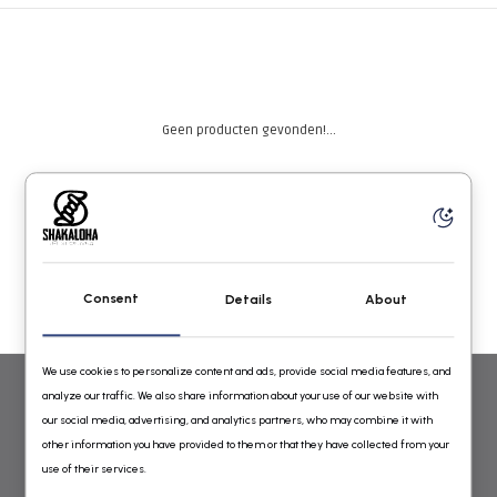
Geen producten gevonden!...
Consent
Details
About
We use cookies to personalize content and ads, provide social media features, and
analyze our traffic. We also share information about your use of our website with
WOLLEN VESTEN VOOR DAMES EN HEREN VAN SHAKALOHA
our social media, advertising, and analytics partners, who may combine it with
other information you have provided to them or that they have collected from your
GEBREID IN NEPAL ONLINE BESTELLEN
use of their services.
Shakaloha Wollen Vesten Online Shop