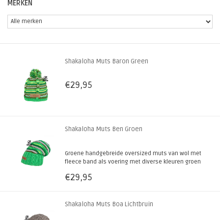
MERKEN
Shakaloha Muts Baron Green
€29,95
Shakaloha Muts Ben Groen
Groene handgebreide oversized muts van wol met
fleece band als voering met diverse kleuren groen
met grijs en geel. 100% schapenwol, handmade
€29,95
in Nepal! Ook verkrijgbaar in diverse andere
(natuur)kleuren.
Shakaloha Muts Boa Lichtbruin