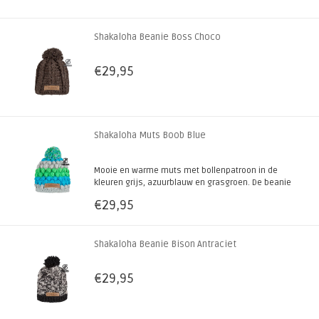
Shakaloha Beanie Boss Choco
€29,95
Shakaloha Muts Boob Blue
Mooie en warme muts met bollenpatroon in de
kleuren grijs, azuurblauw en grasgroen. De beanie
heeft een pompon en is met zachte fleece
€29,95
gevoerd. Handgebreid in Nepal.
Shakaloha Beanie Bison Antraciet
€29,95