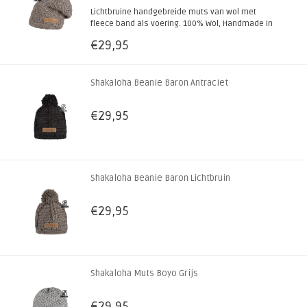
Lichtbruine handgebreide muts van wol met
fleece band als voering. 100% Wol, Handmade in
Nepal! Ook verkrijgbaar in diverse andere
€29,95
natuurkleuren.
Shakaloha Beanie Baron Antraciet
€29,95
Shakaloha Beanie Baron Lichtbruin
€29,95
Shakaloha Muts Boyo Grijs
€29,95