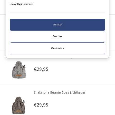
in Nepal!
use of their services.
€29,95
Shakaloha Muts Boss Camouflage Groen
Accept
€29,95
Decline
Customize
Shakaloha Muts Boss Grijs
€29,95
Shakaloha Beanie Boss Lichtbruin
€29,95