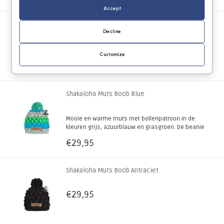
Accept
Shakaloha Muts Boss Camouflage Groen
Decline
€29,95
Customize
Shakaloha Muts Boob Blue
Mooie en warme muts met bollenpatroon in de
kleuren grijs, azuurblauw en grasgroen. De beanie
heeft een pompon en is met zachte fleece
€29,95
gevoerd. Handgebreid in Nepal.
Shakaloha Muts Boob Antraciet
€29,95