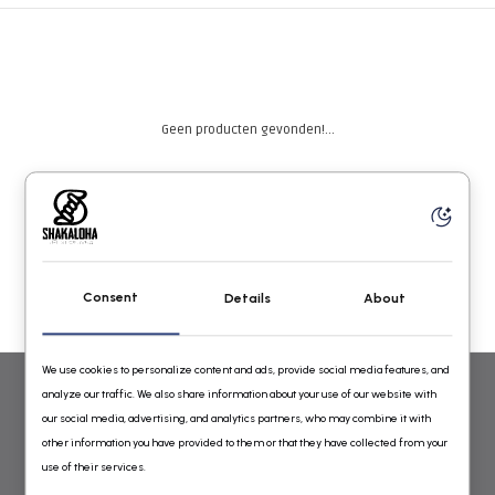
Geen producten gevonden!...
Consent
Details
About
We use cookies to personalize content and ads, provide social media features, and
analyze our traffic. We also share information about your use of our website with
WOLLEN VESTEN VOOR DAMES EN HEREN VAN SHAKALOHA
our social media, advertising, and analytics partners, who may combine it with
other information you have provided to them or that they have collected from your
GEBREID IN NEPAL ONLINE BESTELLEN
use of their services.
Shakaloha Wollen Vesten Online Shop