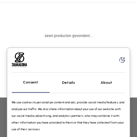
Geen producten gevonden!...
Consent
Details
About
We use cookies to personalize content and ads, provide social media features, and
analyze our traffic. We also share information about your use of our website with
WOLLEN VESTEN VOOR DAMES EN HEREN VAN SHAKALOHA
our social media, advertising, and analytics partners, who may combine it with
other information you have provided to them or that they have collected from your
GEBREID IN NEPAL ONLINE BESTELLEN
use of their services.
Shakaloha Wollen Vesten Online Shop