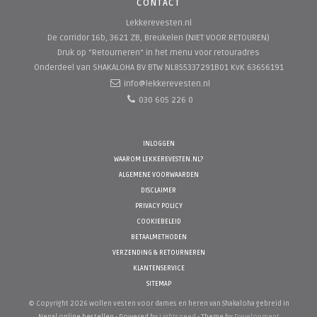
CONTACT
Lekkerevesten.nl
De corridor 16b, 3621 ZB, Breukelen (NIET VOOR RETOUREN)
Druk op "Retourneren" in het menu voor retouradres
Onderdeel van SHAKALOHA BV
BTW NL855337291B01 KvK 63656191
info@lekkerevesten.nl
030 605 226 0
INLOGGEN
WAAROM LEKKEREVESTEN.NL?
ALGEMENE VOORWAARDEN
DISCLAIMER
PRIVACY POLICY
COOKIEBELEID
BETAALMETHODEN
VERZENDING & RETOURNEREN
KLANTENSERVICE
SITEMAP
© Copyright 2026 wollen vesten voor dames en heren van Shakaloha gebreid in
Nepal online bestellen - Powered by
Lightspeed
- Theme by
Dyvelopment