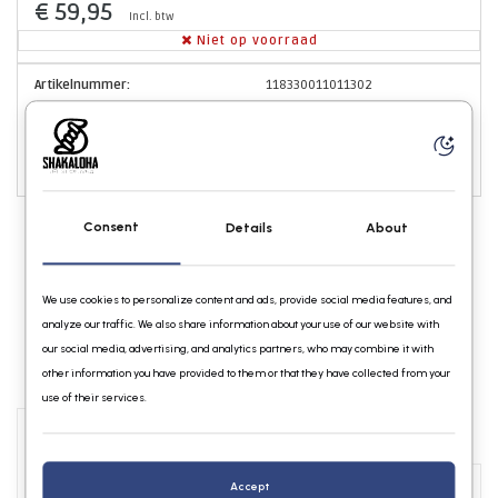
€ 59,95
Incl. btw
Niet op voorraad
Artikelnummer:
118330011011302
Maak een keuze:
*
Consent
Details
About
We use cookies to personalize content and ads, provide social media features, and
analyze our traffic. We also share information about your use of our website with
our social media, advertising, and analytics partners, who may combine it with
other information you have provided to them or that they have collected from your
use of their services.
Info
Reviews
Accept