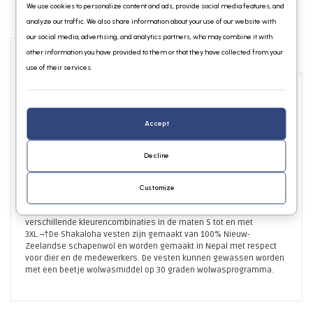
We use cookies to personalize content and ads, provide social media features, and
analyze our traffic. We also share information about your use of our website with
our social media, advertising, and analytics partners, who may combine it with
other information you have provided to them or that they have collected from your
Info
Reviews
use of their services.
Nieuwe versie van onze bestseller. Dit Shakaloha patchwork
damesvest heeft verschillende vlakken met een rippatroon in
Accept
verschillende kleuren. De kleurencombinaties zijn in grijs en
blauwtinten met accenten van vele andere kleuren zoals groen en
rood. Het vest heeft een zachte fleecevoering aan de binnenzijde,
Decline
zowel in de body, de armen, de kraag en capuchon en zelf in de
zakken wat het draagcomfort enorm verhoogd. Als je dit vest
aantrekt dan doe je het nooit meer uit. Het vest is zowel in de winter
Customize
als in de zomer te dragen en heeft een ijzersterke YKK rits en een
afsluitbare binnenzak.¬†Dit patchworkvest is verkrijgbaar in vele
verschillende kleurencombinaties in de maten S tot en met
3XL.¬†De Shakaloha vesten zijn gemaakt van 100% Nieuw-
Zeelandse schapenwol en worden gemaakt in Nepal met respect
voor dier en de medewerkers. De vesten kunnen gewassen worden
met een beetje wolwasmiddel op 30 graden wolwasprogramma.