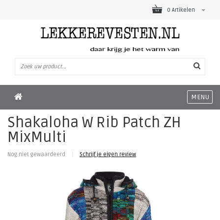
0 Artikelen
MENU
Shakaloha W Rib Patch ZH
MixMulti
Nog niet gewaardeerd
|
Schrijf je eigen review