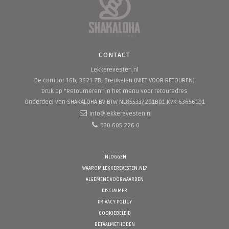
CONTACT
Lekkerevesten.nl
De corridor 16b, 3621 ZB, Breukelen (NIET VOOR RETOUREN)
Druk op "Retourneren" in het menu voor retouradres
Onderdeel van SHAKALOHA BV
BTW NL855337291B01 KvK 63656191
info@lekkerevesten.nl
030 605 226 0
INLOGGEN
WAAROM LEKKEREVESTEN.NL?
ALGEMENE VOORWAARDEN
DISCLAIMER
PRIVACY POLICY
COOKIEBELEID
BETAALMETHODEN