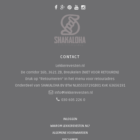
CONTACT
Lekkerevesten.nl
De corridor 16b, 3621 ZB, Breukelen (NIET VOOR RETOUREN)
Druk op "Retourneren" in het menu voor retouradres
Onderdeel van SHAKALOHA BV
BTW NL855337291B01 KvK 63656191
info@lekkerevesten.nl
030 605 226 0
INLOGGEN
WAAROM LEKKEREVESTEN.NL?
ALGEMENE VOORWAARDEN
DISCLAIMER