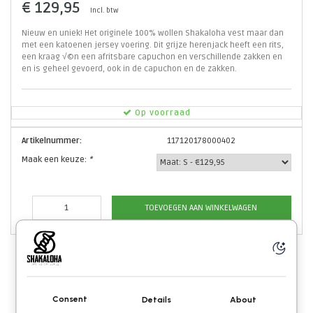
€ 129,95
Incl. btw
Nieuw en uniek! Het originele 100% wollen Shakaloha vest maar dan
met een katoenen jersey voering. Dit grijze herenjack heeft een rits,
een kraag √©n een afritsbare capuchon en verschillende zakken en
en is geheel gevoerd, ook in de capuchon en de zakken.
Op voorraad
Artikelnummer:
117120178000402
Maak een keuze:
*
TOEVOEGEN AAN WINKELWAGEN
Consent
Details
About