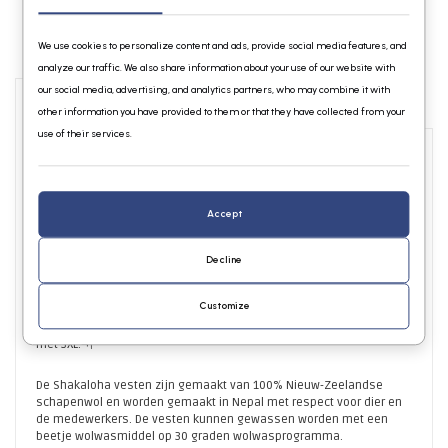
We use cookies to personalize content and ads, provide social media features, and
analyze our traffic. We also share information about your use of our website with
our social media, advertising, and analytics partners, who may combine it with
Info
Reviews
other information you have provided to them or that they have collected from your
use of their services.
Nieuw en uniek! Het originele 100% wollen Shakaloha vest maar dan
met een katoenen jersey voering. Dit jack heeft een rits, een kraag
Accept
√©n een afritsbare capuchon en verschillende zakken en en is
geheel gevoerd, ook in de capuchon en de zakken. Het vest heeft
kangeroo zakken aan de voorkant om uw handen lekker warm te
Decline
houden en een zak met rits op de linkerborst en linkermouw. De
ritsen zijn van YKK en ijzersterk.¬†
Customize
Dit vest is verkrijgbaar in beige en lichtbruin in de maten S tot en
met 3XL.¬†
De Shakaloha vesten zijn gemaakt van 100% Nieuw-Zeelandse
schapenwol en worden gemaakt in Nepal met respect voor dier en
de medewerkers. De vesten kunnen gewassen worden met een
beetje wolwasmiddel op 30 graden wolwasprogramma.