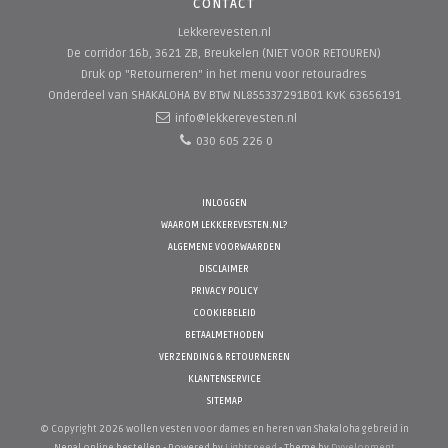
CONTACT
Lekkerevesten.nl
De corridor 16b, 3621 ZB, Breukelen (NIET VOOR RETOUREN)
Druk op "Retourneren" in het menu voor retouradres
Onderdeel van SHAKALOHA BV
BTW NL855337291B01 KvK 63656191
info@lekkerevesten.nl
030 605 226 0
INLOGGEN
WAAROM LEKKEREVESTEN.NL?
ALGEMENE VOORWAARDEN
DISCLAIMER
PRIVACY POLICY
COOKIEBELEID
BETAALMETHODEN
VERZENDING & RETOURNEREN
KLANTENSERVICE
SITEMAP
© Copyright 2026 wollen vesten voor dames en heren van Shakaloha gebreid in
Nepal online bestellen - Powered by
Lightspeed
- Theme by
Dyvelopment