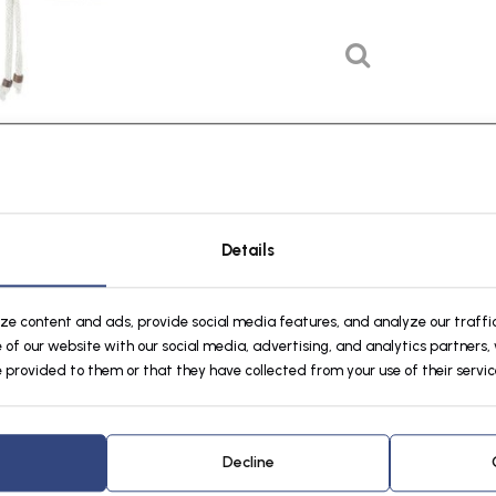
Details
oduct
Toevoegen aan vergelijking
Afdrukken
ize content and ads, provide social media features, and analyze our traffic
 of our website with our social media, advertising, and analytics partners
 provided to them or that they have collected from your use of their servic
0)
Tags
Decline
sex). Kleur creme/ beige met zakjes met risten op de linkermouw en linkerborst. 