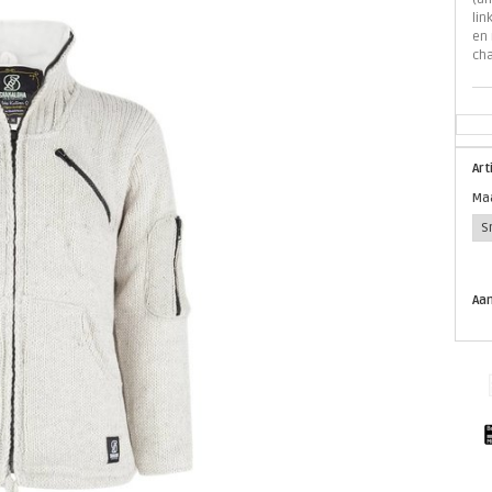
lin
en 
cha
Ar
Ma
Aan