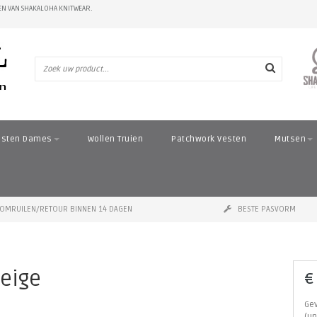
N VAN SHAKALOHA KNITWEAR.
esten Dames
Wollen Truien
Patchwork Vesten
Mutsen
OMRUILEN/RETOUR BINNEN 14 DAGEN
BESTE PASVORM
Beige
€
Gev
(un