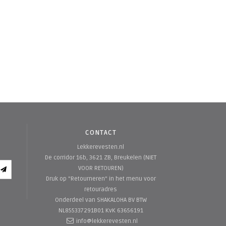
CONTACT
Lekkerevesten.nl
De corridor 16b, 3621 ZB, Breukelen (NIET
VOOR RETOUREN)
Druk op "Retourneren" in het menu voor
retouradres
Onderdeel van SHAKALOHA BV
BTW
NL855337291B01 KvK 63656191
info@lekkerevesten.nl