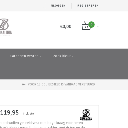
INLOGGEN
REGISTREREN
0
€0,00
Katoenen vesten
Zoek kleur
VOOR 13.00U BESTELD IS VANDAAG VERSTUURD
 119,95
Incl. btw
oerd wollen gebreid vest met hoge kraag voor heren
isex). Kleur creme/ beige met zakjes met risten op de