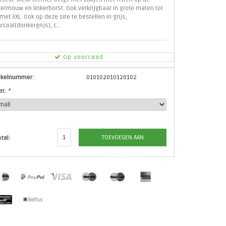
kermouw en linkerborst. Ook verkrijgbaar in grote maten tot
met 3XL. Ook op deze site te bestellen in grijs,
rcoal(donkergrijs), c...
Op voorraad
tikelnummer:
010102010120102
at:
*
TOEVOEGEN AAN
tal:
WINKELWAGEN