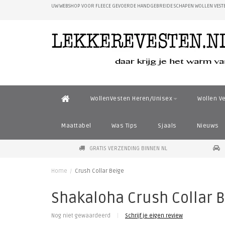
UW WEBSHOP VOOR FLEECE GEVOERDE HANDGEBREIDE SCHAPEN WOLLEN VESTE
WollenVesten Heren/Unisex
Wollen V
Maattabel
Was Tips
Sjaals
Nieuws
GRATIS VERZENDING BINNEN NL
Home
/
Crush Collar Beige
Shakaloha Crush Collar 
Nog niet gewaardeerd
|
Schrijf je eigen review