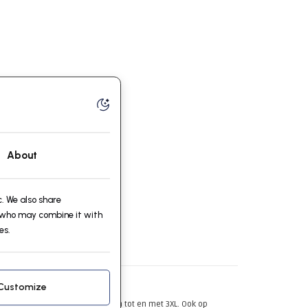
About
. We also share
, who may combine it with
es.
Customize
Ook verkrijgbaar in grote maten tot en met 3XL. Ook op