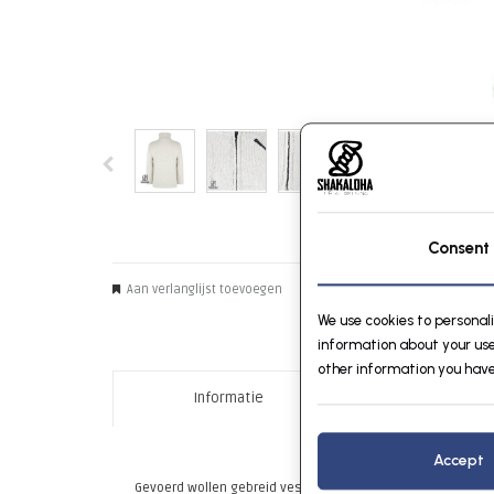
Consent
Aan verlanglijst toevoegen
Neem contact op over dit pr
We use cookies to personal
information about your use
other information you have
Informatie
Reviews (
Accept
Gevoerd wollen gebreid vest met hoge kraag voor heren (uni