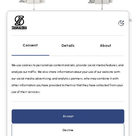
Shakaloha Crush Collar Beige
Shakaloha Crush Collar Vest Grijs
€119,95
€119,95
Consent
Details
About
We use cookies to personalize content and ads, provide social media features, and
analyze our traffic. We also share information about your use of our website with
our social media, advertising, and analytics partners, who may combine it with
other information you have provided to them or that they have collected from your
use of their services.
Shakaloha Crush Ziphood Jack
Antraciet
€129,95
Accept
Decline