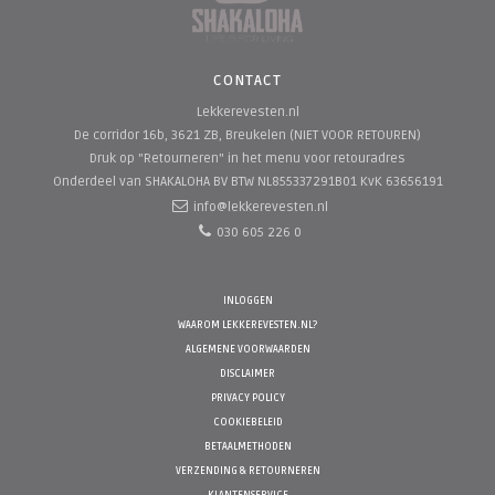
CONTACT
Lekkerevesten.nl
De corridor 16b, 3621 ZB, Breukelen (NIET VOOR RETOUREN)
Druk op "Retourneren" in het menu voor retouradres
Onderdeel van SHAKALOHA BV
BTW NL855337291B01 KvK 63656191
info@lekkerevesten.nl
030 605 226 0
INLOGGEN
WAAROM LEKKEREVESTEN.NL?
ALGEMENE VOORWAARDEN
DISCLAIMER
PRIVACY POLICY
COOKIEBELEID
BETAALMETHODEN
VERZENDING & RETOURNEREN