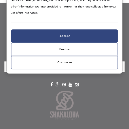
our social media, advertising, and analytics partners, who may combine it with
other information you have provided to them or that they have collected from your
use of their services.
WOLLEN VESTEN VOOR DAMES EN HEREN VAN SHAKALOHA
GEBREID IN NEPAL ONLINE BESTELLEN
Accept
Shakaloha Wollen Vesten Online Shop
Decline
NIEUWSBRIEF
Customize