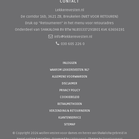
CONTACT
Lekkerevesten.nl
De corridor 16b, 3621 ZB, Breukelen (NIET VOOR RETOUREN)
Druk op "Retourneren" in het menu voor retouradres
Onderdeel van SHAKALOHA BV
BTW NL855337291B01 KvK 63656191
info@lekkerevesten.nl
030 605 226 0
INLOGGEN
WAAROM LEKKEREVESTEN.NL?
ALGEMENE VOORWAARDEN
DISCLAIMER
PRIVACY POLICY
COOKIEBELEID
BETAALMETHODEN
VERZENDING & RETOURNEREN
KLANTENSERVICE
SITEMAP
© Copyright 2026 wollen vesten voor dames en heren van Shakaloha gebreid in
Nepal online bestellen - Powered by
Lightspeed
- Theme by
Dyvelopment